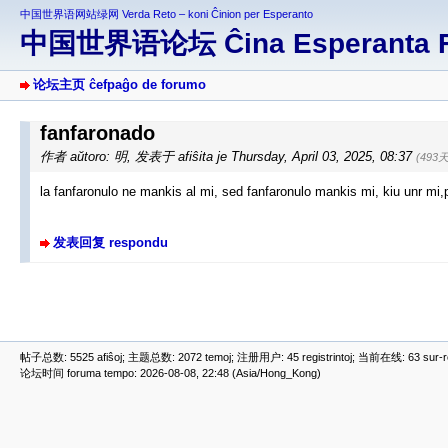
中国世界语网站绿网 Verda Reto – koni Ĉinion per Esperanto
中国世界语论坛 Ĉina Esperanta 
论坛主页 ĉefpaĝo de forumo
fanfaronado
作者 aŭtoro: 明
,
发表于 afiŝita je Thursday, April 03, 2025, 08:37
(493
la fanfaronulo ne mankis al mi, sed fanfaronulo mankis mi, kiu unr mi,p
发表回复 respondu
帖子总数: 5525 afiŝoj; 主题总数: 2072 temoj; 注册用户: 45 registrintoj; 当前在线: 63 sur-ret
论坛时间 foruma tempo: 2026-08-08, 22:48 (Asia/Hong_Kong)