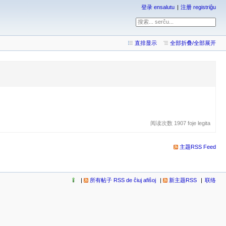
登录 ensalutu
注册 registriĝu
直排显示
全部折叠/全部展开
阅读次数 1907 foje legita
主题RSS Feed
所有帖子 RSS de ĉiuj afiŝoj
新主题RSS
联络