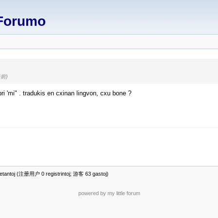
Forumo
天前)
ri 'mi" . tradukis en cxinan lingvon, cxu bone ?
antoj (注册用户 0 registrintoj; 游客 63 gastoj)
powered by my little forum