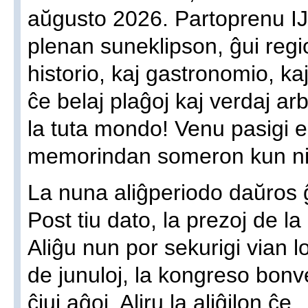
aŭgusto 2026. Partoprenu IJK
plenan suneklipson, ĝui regio
historio, kaj gastronomio, k
ĉe belaj plaĝoj kaj verdaj ar
la tuta mondo! Venu pasigi e
memorindan someron kun ni
La nuna aliĝperiodo daŭros ĝ
Post tiu dato, la prezoj de la
Aliĝu nun por sekurigi vian 
de junuloj, la kongreso bonv
ĉiuj aĝoj. Aliru la aliĝilon ĉe