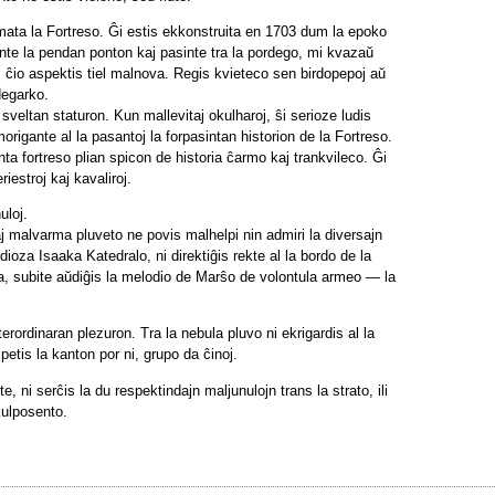
omata la Fortreso. Ĝi estis ekkonstruita en 1703 dum la epoko
inte la pendan ponton kaj pasinte tra la pordego, mi kvazaŭ
... ĉio aspektis tiel malnova. Regis kvieteco sen birdopepoj aŭ
degarko.
sveltan staturon. Kun mallevitaj okulharoj, ŝi serioze ludis
rigante al la pasantoj la forpasintan historion de la Fortreso.
enta fortreso plian spicon de historia ĉarmo kaj trankvileco. Ĝi
iestroj kaj kavaliroj.
uloj.
j malvarma pluveto ne povis malhelpi nin admiri la diversajn
dioza Isaaka Katedralo, ni direktiĝis rekte al la bordo de la
ua, subite aŭdiĝis la melodio de Marŝo de volontula armeo — la
erordinaran plezuron. Tra la nebula pluvo ni ekrigardis al la
petis la kanton por ni, grupo da ĉinoj.
, ni serĉis la du respektindajn maljunulojn trans la strato, ili
kulposento.