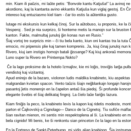
min. Kiam ili paŭzis, mi laŭte petis: “Bonvole kantu Katjuŝa!” La avinoj n
akordiono, kaj la kantanta avino ekkantis Katjuŝa kun viglaj gestoj. En Ĉi
intereso kaj entuziasmo kiel tiam - ĉar tio estis la aŭtentika gusto.
Iutage mi ekskursis kun kelkaj ĉinoj. Sur la aŭtobuso, iu proponis, ke la 
Vesperoj . Sed je nia surprizo, ŝi honteme metis la manojn sur la bruston k
kanton. Fakte, malmultaj junuloj ĝin konas nun en Rusio.”
Ŝiaj vortoj tre surprizis min – ĉi tiu bela kanto, kiun oni kantas tra la tuta
emocio, mi pripensis plie kaj tamen komprenis. Ja, kiuj ĉinaj junuloj nun
Rivero, kiuj iam instigis homojn batali ĝissange? Kaj kiuj ankoraŭ memora
Luno super la Rivero en Printempa Nokto?
Ĉe la lago proksime de la hotelo Izmajlov, kie mi loĝis, troviĝis larĝa pu
vendistoj kaj vizitantoj.
Apud enirejo de la bazaro, violonon ludis maldika knabineto, kiu aspektas 
malgrandan kvietan spacon. Vento taŭzis ŝiajn neĝblankajn longajn harojn
pasantoj ĵetis monerojn en la ĉapelon antaŭ ŝia piedoj. Ŝi profunde koncen
elegante ŝvebis el ŝiaj delikataj fingroj. La ĉielo laŭe fariĝis lazura.
Kiam finiĝis la peco, la knabineto levis la kapon kaj ridetis modeste, montr
parton el Ĉajkovskij-a Cignolago— Danco de la Cignetoj. Tiu sufiĉe malfacil
ŝian ravitan mienon, mi sentis min respektoplena al ŝi. La knabineto en mi
bela cignido! Mi benis, ke ŝi renkontu sian princeton ĉe la lago en la esto
En la Fortreso de Sankt-Peterburgo, mi vidis alian knabinon. Ŝia instrumen