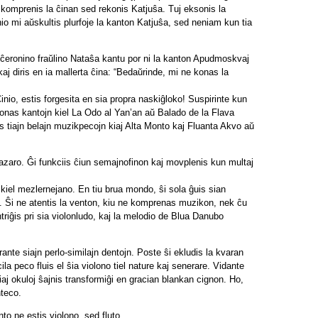
e komprenis la ĉinan sed rekonis Katjuŝa. Tuj eksonis la
nio mi aŭskultis plurfoje la kanton Katjuŝa, sed neniam kun tia
ĉiĉeronino fraŭlino Nataŝa kantu por ni la kanton Apudmoskvaj
aj diris en ia mallerta ĉina: “Bedaŭrinde, mi ne konas la
 Ĉinio, estis forgesita en sia propra naskiĝloko! Suspirinte kun
 konas kantojn kiel La Odo al Yan’an aŭ Balado de la Flava
s tiajn belajn muzikpecojn kiaj Alta Monto kaj Fluanta Akvo aŭ
lbazaro. Ĝi funkciis ĉiun semajnofinon kaj movplenis kun multaj
kiel mezlernejano. En tiu brua mondo, ŝi sola ĝuis sian
. Ŝi ne atentis la venton, kiu ne komprenas muzikon, nek ĉu
triĝis pri sia violonludo, kaj la melodio de Blua Danubo
ante siajn perlo-similajn dentojn. Poste ŝi ekludis la kvaran
a peco fluis el ŝia violono tiel nature kaj senerare. Vidante
aj okuloj ŝajnis transformiĝi en gracian blankan cignon. Ho,
nteco.
to ne estis violono, sed fluto.