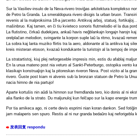
Sur la Vasiliev-insulo de la Neva-rivero troviĝas arkitektura komplekso n
de Petro la Granda. La smeraldopura rivero disigis la urban bruon. Transir
revenis al la malproksima 18-a jarcento. Antikvaj arboj, statuoj, fortikaĵoj
maŝinbruo. Kaj tamen, en ĉi tiu kvieteco sonoris flutmelodio el la dua por
La flutistino, ĉirkaŭ dudekjara, ankaŭ havis neĝblankajn longajn harojn kaj 
orelplaĉan melodion, svingante la korpon suple laŭ la ritmo, kvazaŭ rememo
La sobra kaj lanta muziko flirtis tra la aero, aldonante al la antikva kaj sil
kreis misteran etoson, kvazaŭ kondukante la turistojn al la tempoj de imper
La stratartistoj, kiuj plej neforgeseble impresis min, estis du afablaj maljun
En la unua mateno post nia veturo al Sankt-Peterburgo, ostopika vento ka
klasikajn konstruaĵojn kaj la pitoreskan riveron Neva. Post vizito al la gran
rivero. Ĝuste post kiam ni alvenis sub la bronzan statuon de Petro la Un
nacia himno de nia partujo!
Aparte kortuŝis nin aŭdi la himnon sur fremdlanda tero, kio donis al ni ekst
alia flanko de la strato. Du maljunuloj kun felĉapo sur la kapo energie trum
Por tia amikeca ago, ni certe devis esprimi nian koran dankon. Sed fotiĝinte
jam malaperis sen spuro. Restis al ni nur granda bedaŭro kaj neforigebla 
发表回复 respondu