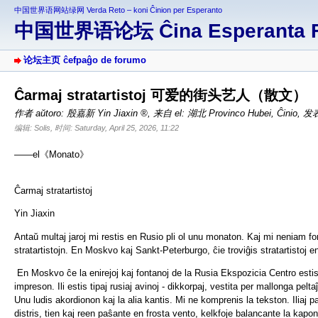
中国世界语网站绿网 Verda Reto – koni Ĉinion per Esperanto
中国世界语论坛 Ĉina Esperanta 
论坛主页 ĉefpaĝo de forumo
Ĉarmaj stratartistoj 可爱的街头艺人（散文）
作者 aŭtoro:
殷嘉新 Yin Jiaxin
,
来自 el: 湖北 Provinco Hubei, Ĉinio
,
发表于
编辑: Solis, 时间: Saturday, April 25, 2026, 11:22
——el《Monato》
Ĉarmaj stratartistoj
Yin Jiaxin
Antaŭ multaj jaroj mi restis en Rusio pli ol unu monaton. Kaj mi neniam f
stratartistojn. En Moskvo kaj Sankt-Peterburgo, ĉie troviĝis stratartistoj e
En Moskvo ĉe la enirejoj kaj fontanoj de la Rusia Ekspozicia Centro estis p
impreson. Ili estis tipaj rusiaj avinoj - dikkorpaj, vestita per mallonga pelt
Unu ludis akordionon kaj la alia kantis. Mi ne komprenis la tekston. Iliaj pa
distris, tien kaj reen paŝante en frosta vento, kelkfoje balancante la kapon 