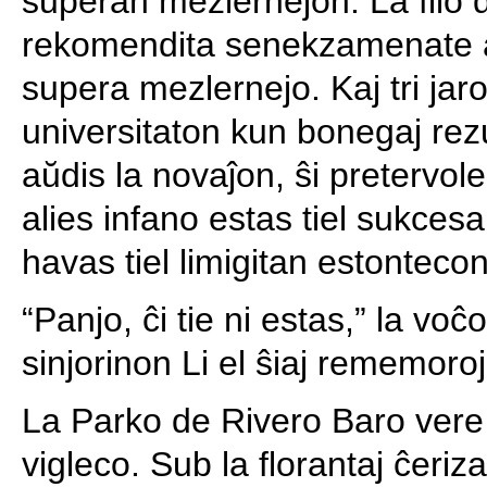
superan mezlernejon. La filo d
rekomendita senekzamenate al
supera mezlernejo. Kaj tri jaro
universitaton kun bonegaj rezu
aŭdis la novaĵon, ŝi pretervol
alies infano estas tiel sukces
havas tiel limigitan estontecon
“Panjo, ĉi tie ni estas,” la vo
sinjorinon Li el ŝiaj rememoroj
La Parko de Rivero Baro vere
vigleco. Sub la florantaj ĉeriza