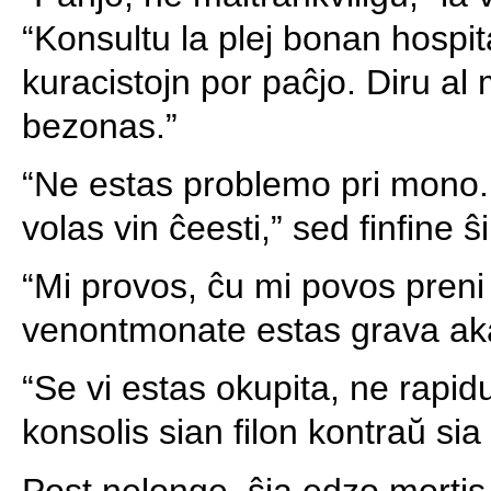
“Konsultu la plej bonan hospit
kuracistojn por paĉjo. Diru al
bezonas.”
“Ne estas problemo pri mono...
volas vin ĉeesti,” sed finfine ŝi
“Mi provos, ĉu mi povos pren
venontmonate estas grava ak
“Se vi estas okupita, ne rapid
konsolis sian filon kontraŭ sia
Post nelonge, ŝia edzo mortis