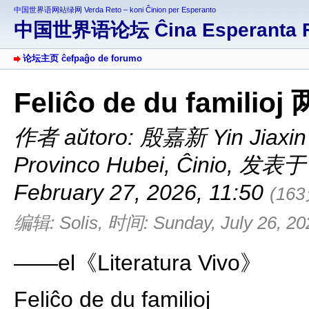
中国世界语网站绿网 Verda Reto – koni Ĉinion per Esperanto
中国世界语论坛 Ĉina Esperanta 
论坛主页 ĉefpaĝo de forumo
Feliĉo de du fam
作者 aŭtoro:
殷嘉新 Yin Jiaxin
Provinco Hubei, Ĉinio
,
发表于 af
February 27, 2026, 11:50
(16
编辑: Solis, 时间: Sunday, July 26, 20
——el《Literatura Vivo》
Feliĉo de du familioj