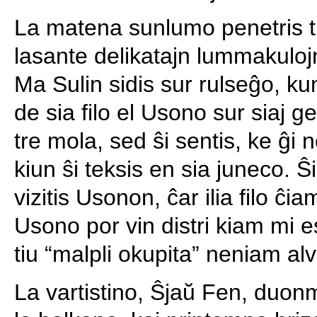
La matena sunlumo penetris tr
lasante delikatajn lummakuloj
Ma Sulin sidis sur rulseĝo, kun
de sia filo el Usono sur siaj ge
tre mola, sed ŝi sentis, ke ĝi ne
kiun ŝi teksis en sia juneco. 
vizitis Usonon, ĉar ilia filo ĉia
Usono por vin distri kiam mi e
tiu “malpli okupita” neniam alv
La vartistino, Ŝjaŭ Fen, duonm