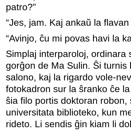
patro?”
“Jes, jam. Kaj ankaŭ la flavan 
“Avinjo, ĉu mi povas havi la k
Simplaj interparoloj, ordinara
gorĝon de Ma Sulin. Ŝi turnis 
salono, kaj la rigardo vole-nevo
fotokadron sur la ŝranko ĉe la 
ŝia filo portis doktoran robon,
universitata biblioteko, kun 
rideto. Li sendis ĝin kiam li do