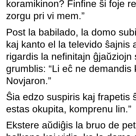
koramikinon? Finfine ŝi foje re
zorgu pri vi mem.”
Post la babilado, la domo subit
kaj kanto el la televido ŝajnis
rigardis la nefinitajn ĝjaŭziojn
grumblis: “Li eĉ ne demandis ki
Novjaron.”
Ŝia edzo suspiris kaj frapetis ŝ
estas okupita, komprenu lin.”
Ekstere aŭdiĝis la bruo de peta