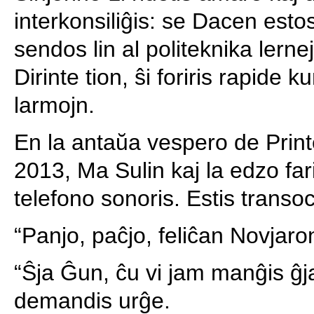
interkonsiliĝis: se Dacen esto
sendos lin al politeknika lerne
Dirinte tion, ŝi foriris rapide k
larmojn.
En la antaŭa vespero de Prin
2013, Ma Sulin kaj la edzo fari
telefono sonoris. Estis transoc
“Panjo, paĉjo, feliĉan Novjaro
“Ŝja Ĝun, ĉu vi jam manĝis ĝj
demandis urĝe.