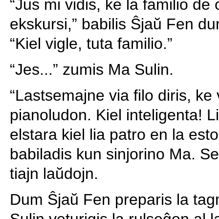
“Ĵus mi vidis, ke la familio de 
ekskursi,” babilis Ŝjaŭ Fen du
“Kiel vigle, tuta familio.”
“Jes...” zumis Ma Sulin.
“Lastsemajne via filo diris, ke
pianoludon. Kiel inteligenta! 
elstara kiel lia patro en la es
babiladis kun sinjorino Ma. Sed
tiajn laŭdojn.
Dum Ŝjaŭ Fen preparis la tag