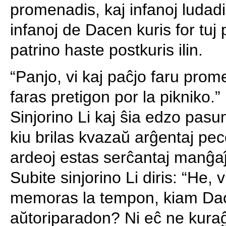
promenadis, kaj infanoj ludadi
infanoj de Dacen kuris for tuj po
patrino haste postkuris ilin.
“Panjo, vi kaj paĉjo faru prom
faras pretigon por la pikniko.”
Sinjorino Li kaj ŝia edzo pasu
kiu brilas kvazaŭ arĝentaj peco
ardeoj estas serĉantaj manĝa
Subite sinjorino Li diris: “He, 
memoras la tempon, kiam Dac
aŭtoriparadon? Ni eĉ ne kuraĝi