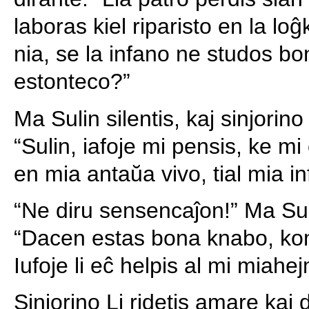
laboras kiel riparisto en la loĝ
nia, se la infano ne studos bon
estonteco?”
Ma Sulin silentis, kaj sinjorino
“Sulin, iafoje mi pensis, ke mi
en mia antaŭa vivo, tial mia inf
“Ne diru sensencaĵon!” Ma Sul
“Dacen estas bona knabo, k
Iufoje li eĉ helpis al mi miahe
Sinjorino Li ridetis amare kaj 