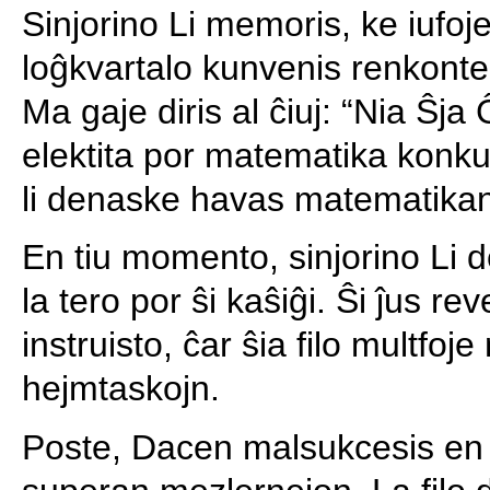
Sinjorino Li memoris, ke iufoje
loĝkvartalo kunvenis renkonte 
Ma gaje diris al ĉiuj: “Nia Ŝj
elektita por matematika konkurs
li denaske havas matematikan 
En tiu momento, sinjorino Li d
la tero por ŝi kaŝiĝi. Ŝi ĵus re
instruisto, ĉar ŝia filo multfoj
hejmtaskojn.
Poste, Dacen malsukcesis en 