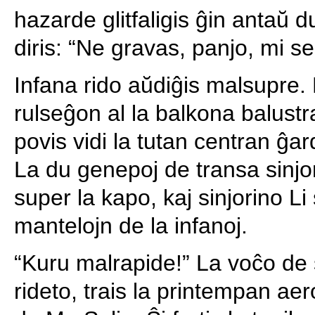
hazarde glitfaligis ĝin antaŭ 
diris: “Ne gravas, panjo, mi se
Infana rido aŭdiĝis malsupre. M
rulseĝon al la balkona balustr
povis vidi la tutan centran ĝa
La du genepoj de transa sinjor
super la kapo, kaj sinjorino Li 
mantelojn de la infanoj.
“Kuru malrapide!” La voĉo de s
rideto, trais la printempan aero