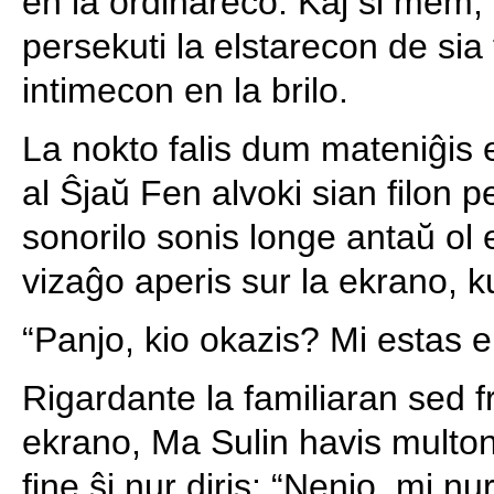
en la ordinareco. Kaj ŝi mem, 
persekuti la elstarecon de sia fi
intimecon en la brilo.
La nokto falis dum mateniĝis 
al Ŝjaŭ Fen alvoki sian filon p
sonorilo sonis longe antaŭ ol es
vizaĝo aperis sur la ekrano, ku
“Panjo, kio okazis? Mi estas 
Rigardante la familiaran sed 
ekrano, Ma Sulin havis multon 
fine ŝi nur diris: “Nenio, mi nur 