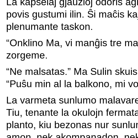
La kapselaj ĝjaŭzioj odoris a
povis gustumi ilin. Ŝi maĉis ka
plenumante taskon.
“Onklino Ma, vi manĝis tre mal
zorgeme.
“Ne malsatas.” Ma Sulin skuis
“Puŝu min al la balkono, mi v
La varmeta sunlumo malavare 
Tiu, tenante la okulojn ferma
planto, kiu bezonas nur sunl
amon, nek akompanadon, nek