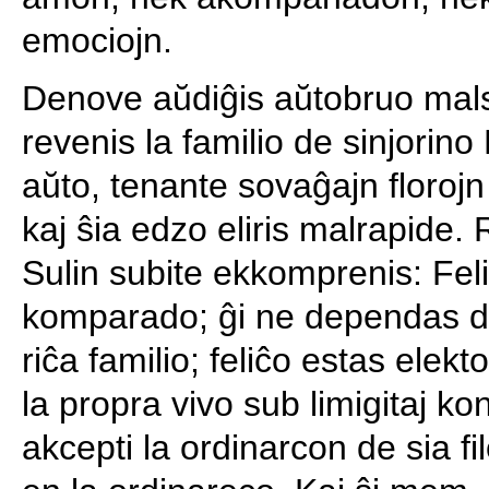
emociojn.
Denove aŭdiĝis aŭtobruo mals
revenis la familio de sinjorino L
aŭto, tenante sovaĝajn florojn 
kaj ŝia edzo eliris malrapide.
Sulin subite ekkomprenis: Fel
komparado; ĝi ne dependas de 
riĉa familio; feliĉo estas elek
la propra vivo sub limigitaj kon
akcepti la ordinarcon de sia fil