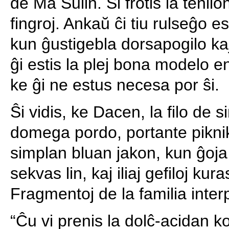
de Ma Sulin. Ŝi frotis la tenilo
fingroj. Ankaŭ ĉi tiu rulseĝo es
kun ĝustigebla dorsapogilo kaj
ĝi estis la plej bona modelo e
ke ĝi ne estus necesa por ŝi.
Ŝi vidis, ke Dacen, la filo de sin
domega pordo, portante pikni
simplan bluan jakon, kun ĝoja
sekvas lin, kaj iliaj gefiloj kura
Fragmentoj de la familia inter
“Ĉu vi prenis la dolĉ-acidan ko