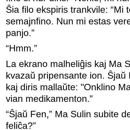
Ŝia filo ekspiris trankvile: “Mi
semajnfino. Nun mi estas vere
panjo.”
“Hmm.”
La ekrano malheliĝis kaj Ma S
kvazaŭ pripensante ion. Ŝjaŭ 
kaj diris mallaŭte: "Onklino M
vian medikamenton.”
“Ŝjaŭ Fen,” Ma Sulin subite d
feliĉa?”