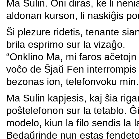
Ma Sulin. Oni diras, ke li nen
aldonan kurson, li naskiĝis por
Ŝi plezure ridetis, tenante sia
brila esprimo sur la vizaĝo.
“Onklino Ma, mi faros aĉetojn 
voĉo de Ŝjaŭ Fen interrompis 
bezonas ion, telefonvoku min.
Ma Sulin kapjesis, kaj ŝia rigar
poŝtelefonon sur la tetablo. Ĝi
modelo, kiun la filo sendis la
Bedaŭrinde nun estas fendeto 