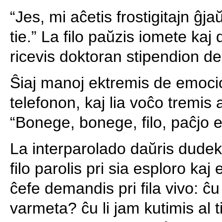
“Jes, mi aĉetis frostigitajn ĝja
tie.” La filo paŭzis iomete kaj
ricevis doktoran stipendion de
Ŝiaj manoj ektremis de emocio
telefonon, kaj lia voĉo tremis
“Bonege, bonege, filo, paĉjo es
La interparolado daŭris dudek 
filo parolis pri sia esploro kaj
ĉefe demandis pri fila vivo: ĉu 
varmeta? ĉu li jam kutimis al 