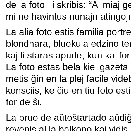
de la foto, li skribis: “Al miaj
mi ne havintus nunajn atingojn
La alia foto estis familia portre
blondhara, bluokula edzino ten
kaj li staras apude, kun kalifor
La foto estas bela kiel gazeta
metis ĝin en la plej facile vi
konsciis, ke ĉiu en tiu foto es
for de ŝi.
La bruo de aŭtoŝtartado aŭdi
revenis al la balkono kaj vidi