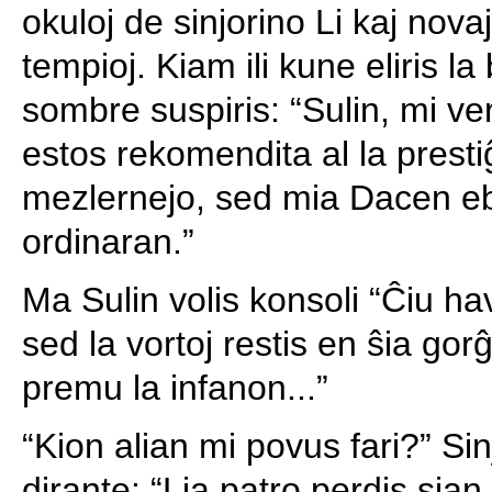
okuloj de sinjorino Li kaj nova
tempioj. Kiam ili kune eliris la
sombre suspiris: “Sulin, mi ve
estos rekomendita al la prest
mezlernejo, sed mia Dacen ebl
ordinaran.”
Ma Sulin volis konsoli “Ĉiu ha
sed la vortoj restis en ŝia gor
premu la infanon...”
“Kion alian mi povus fari?” Sinj
dirante: “Lia patro perdis sia