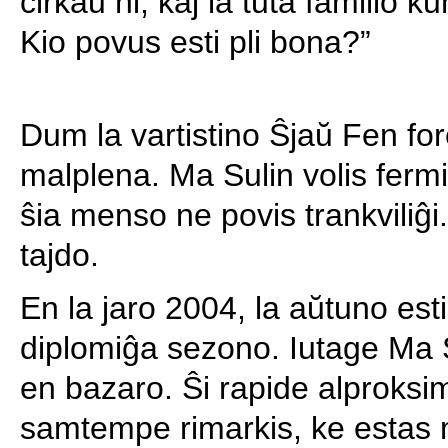
ĉirkaŭ ni, kaj la tuta familio 
Kio povus esti pli bona?”
Dum la vartistino Ŝjaŭ Fen for
malplena. Ma Sulin volis fermi 
ŝia menso ne povis trankviliĝi
tajdo.
En la jaro 2004, la aŭtuno est
diplomiĝa sezono. Iutage Ma Su
en bazaro. Ŝi rapide alproksimi
samtempe rimarkis, ke estas m