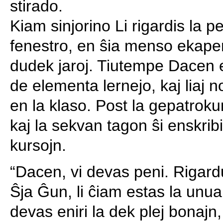
stirado.
Kiam sinjorino Li rigardis la p
fenestro, en ŝia menso ekaper
dudek jaroj. Tiutempe Dacen es
de elementa lernejo, kaj liaj n
en la klaso. Post la gepatrokun
kaj la sekvan tagon ŝi enskribi
kursojn.
“Dacen, vi devas peni. Rigardu
Ŝja Ĝun, li ĉiam estas la unua
devas eniri la dek plej bonajn, 