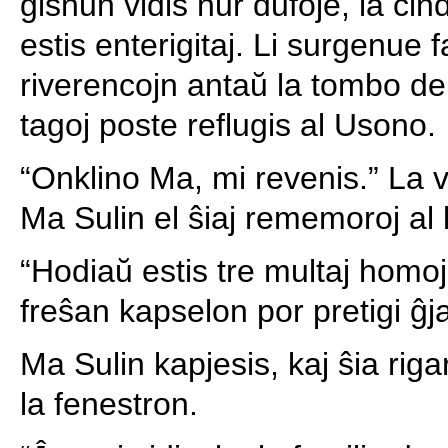
ĝisnun vidis nur dufoje, la cin
estis enterigitaj. Li surgenue f
riverencojn antaŭ la tombo de 
tagoj poste reflugis al Usono.
“Onklino Ma, mi revenis.” La v
Ma Sulin el ŝiaj rememoroj al l
“Hodiaŭ estis tre multaj homoj
freŝan kapselon por pretigi ĝj
Ma Sulin kapjesis, kaj ŝia rig
la fenestron.