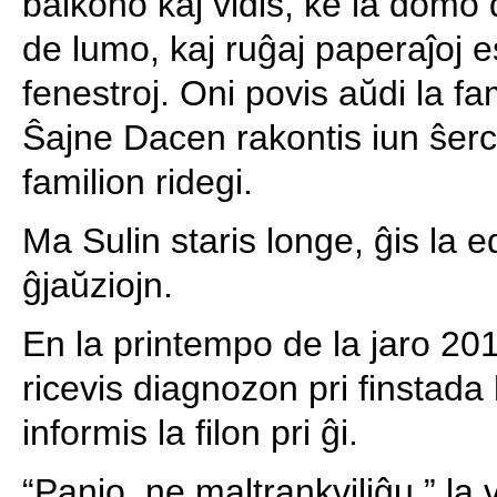
balkono kaj vidis, ke la domo d
de lumo, kaj ruĝaj paperaĵoj est
fenestroj. Oni povis aŭdi la fa
Ŝajne Dacen rakontis iun ŝerco
familion ridegi.
Ma Sulin staris longe, ĝis la 
ĝjaŭziojn.
En la printempo de la jaro 20
ricevis diagnozon pri finstada
informis la filon pri ĝi.
“Panjo, ne maltrankviliĝu,” la 