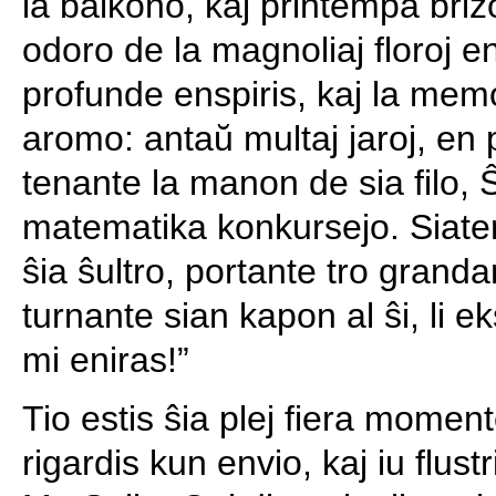
la balkono, kaj printempa briz
odoro de la magnoliaj floroj e
profunde enspiris, kaj la memo
aromo: antaŭ multaj jaroj, en 
tenante la manon de sia filo, Ŝ
matematika konkursejo. Siatemp
ŝia ŝultro, portante tro grandan
turnante sian kapon al ŝi, li e
mi eniras!”
Tio estis ŝia plej fiera moment
rigardis kun envio, kaj iu flustr