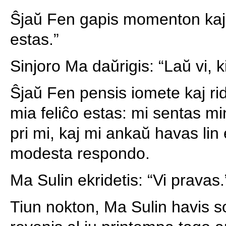
Ŝjaŭ Fen gapis momenton kaj 
estas.”
Sinjoro Ma daŭrigis: “Laŭ vi, k
Ŝjaŭ Fen pensis iomete kaj rid
mia feliĉo estas: mi sentas mi
pri mi, kaj mi ankaŭ havas lin
modesta respondo.
Ma Sulin ekridetis: “Vi pravas.
Tiun nokton, Ma Sulin havis s