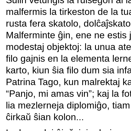
Sulin veturigis la rulseĝon al
malfermis la tirkeston de la tua
rusta fera skatolo, dolĉaĵskat
Malferminte ĝin, ene ne estis j
modestaj objektoj: la unua ates
filo gajnis en la elementa lerne
karto, kiun ŝia filo dum sia inf
Patrina Tago, kun malrektaj k
“Panjo, mi amas vin”; kaj la fot
lia mezlerneja diplomiĝo, tiam
ĉirkaŭ ŝian kolon...