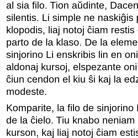
al sia filo. Tion aŭdinte, Dace
silentis. Li simple ne naskiĝis p
klopodis, liaj notoj ĉiam resti
parto de la klaso. De la eleme
sinjorino Li enskribis lin en o
aldonaj kursoj, elspezante on
ĉiun cendon el kiu ŝi kaj la ed
modeste.
Komparite, la filo de sinjorino
de la ĉielo. Tiu knabo neniam
kurson, kaj liaj notoj ĉiam estis