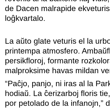
de Dacen malrapide ekveturis a
loĝkvartalo.
La aŭto glate veturis el la urb
printempa atmosfero. Ambaŭfl
persikfloroj, formante rozkolo
malproksime havas mildan ve
“Paĉjo, panjo, ni iras al la P
hodiaŭ. La ĉerizarboj floris ti
por petolado de la infanojn,” 