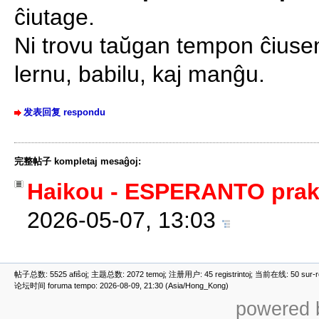
ĉiutage.
Ni trovu taŭgan tempon ĉiuse
lernu, babilu, kaj manĝu.
发表回复 respondu
完整帖子 kompletaj mesaĝoj:
Haikou - ESPERANTO prakt
2026-05-07, 13:03
帖子总数: 5525 afiŝoj; 主题总数: 2072 temoj; 注册用户: 45 registrintoj; 当前在线: 50 sur-ret
论坛时间 foruma tempo: 2026-08-09, 21:30 (Asia/Hong_Kong)
powered b