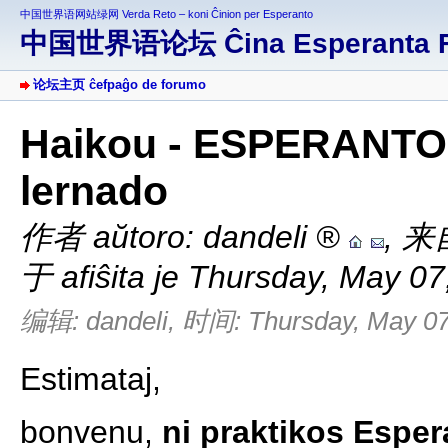
中国世界语网站绿网 Verda Reto – koni Ĉinion per Esperanto
中国世界语论坛 Ĉina Esperanta 
论坛主页 ĉefpaĝo de forumo
Haikou - ESPERANTO 
lernado
作者 aŭtoro:
dandeli
,
来自
于 afiŝita je Thursday, May 0
编辑: dandeli, 时间: Thursday, May 07,
Estimataj,
bonvenu,
ni praktikos Espe