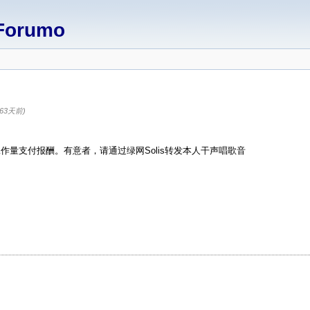
Forumo
(63天前)
量支付报酬。有意者，请通过绿网Solis转发本人干声唱歌音