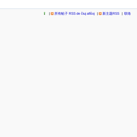
所有帖子 RSS de ĉiuj afiŝoj
新主题RSS
联络