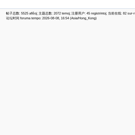
帖子总数: 5525 afiŝoj; 主题总数: 2072 temoj; 注册用户: 45 registrintoj; 当前在线: 82 sur-ret
论坛时间 foruma tempo: 2026-08-08, 16:54 (Asia/Hong_Kong)