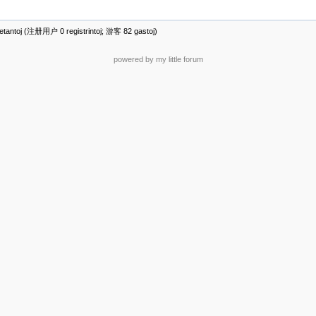
antoj (注册用户 0 registrintoj; 游客 82 gastoj)
powered by my little forum