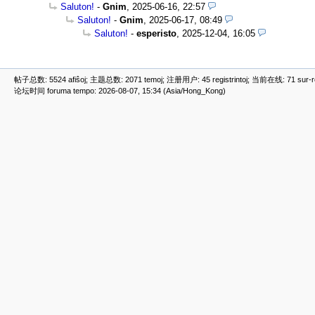
Saluton!
-
Gnim
,
2025-06-16, 22:57
Saluton!
-
Gnim
,
2025-06-17, 08:49
Saluton!
-
esperisto
,
2025-12-04, 16:05
帖子总数: 5524 afiŝoj; 主题总数: 2071 temoj; 注册用户: 45 registrintoj; 当前在线: 71 sur-ret
论坛时间 foruma tempo: 2026-08-07, 15:34 (Asia/Hong_Kong)