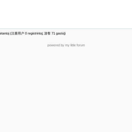
antoj (注册用户 0 registrintoj; 游客 71 gastoj)
powered by my little forum