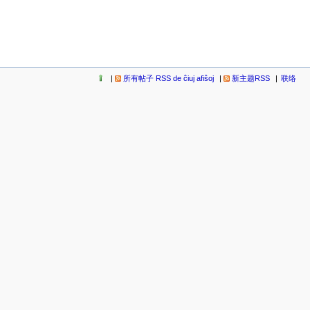
所有帖子 RSS de ĉiuj afiŝoj
新主题RSS
联络