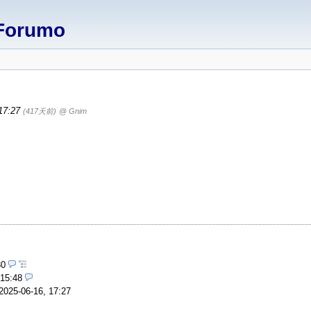
Forumo
 17:27
(417天前)
@ Gnim
30
 15:48
2025-06-16, 17:27