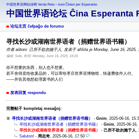
中国世界语网站绿网 Verda Reto – koni Ĉinion per Esperanto
中国世界语论坛 Ĉina Esperanta 
论坛主页 ĉefpaĝo de forumo
寻找长沙或湖南世界语者（捐赠世界语书籍）
作者 aŭtoro: 己所不欲勿施于人
,
发表于 afiŝita je Monday, June 16, 2025,
编辑: Solis, 时间: Monday, June 16, 2025, 18:26
你不想要的东西，别人也不想要。
若不舍得卖给收废品的，可以寄给枣庄世界语博物馆，快递费收件人付。
——并告其他想处理废书的人们
发表回复 respondu
完整帖子 kompletaj mesaĝoj:
寻找长沙或湖南世界语者（捐赠世界语书籍）
-
Gnim
,
2025-06-16, 15:
寻找长沙或湖南世界语者（捐赠世界语书籍）
-
Gnim
,
2025-06-16,
寻找长沙或湖南世界语者（捐赠世界语书籍）
-
己所不欲勿施于人
,
Saluton!
-
周志奇
,
2025-06-16, 17:50