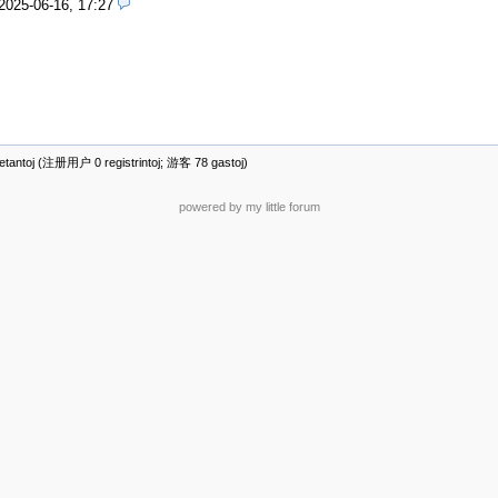
2025-06-16, 17:27
antoj (注册用户 0 registrintoj; 游客 78 gastoj)
powered by my little forum