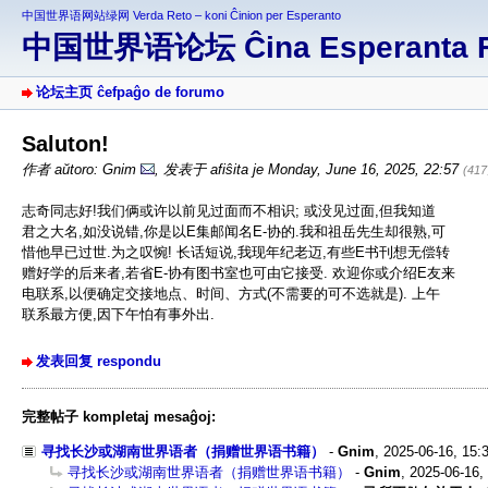
中国世界语网站绿网 Verda Reto – koni Ĉinion per Esperanto
中国世界语论坛 Ĉina Esperanta 
论坛主页 ĉefpaĝo de forumo
Saluton!
作者 aŭtoro: Gnim
,
发表于 afiŝita je Monday, June 16, 2025, 22:57
(41
志奇同志好!我们俩或许以前见过面而不相识; 或没见过面,但我知道
君之大名,如没说错,你是以E集邮闻名E-协的.我和祖岳先生却很熟,可
惜他早已过世.为之叹惋! 长话短说,我现年纪老迈,有些E书刊想无偿转
赠好学的后来者,若省E-协有图书室也可由它接受. 欢迎你或介绍E友来
电联系,以便确定交接地点、时间、方式(不需要的可不选就是). 上午
联系最方便,因下午怕有事外出.
发表回复 respondu
完整帖子 kompletaj mesaĝoj:
寻找长沙或湖南世界语者（捐赠世界语书籍）
-
Gnim
,
2025-06-16, 15:
寻找长沙或湖南世界语者（捐赠世界语书籍）
-
Gnim
,
2025-06-16,