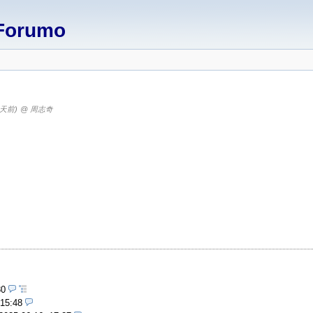
Forumo
7天前)
@ 周志奇
30
 15:48