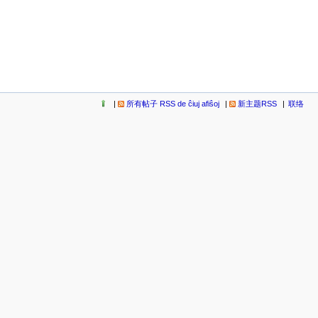
所有帖子 RSS de ĉiuj afiŝoj
新主题RSS
联络